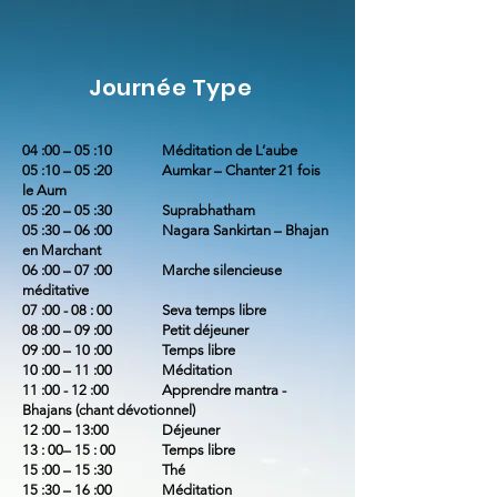
Journée Type
04 :00 – 05 :10 Méditation de L’aube
05 :10 – 05 :20 Aumkar – Chanter 21 fois
le Aum
05 :20 – 05 :30 Suprabhatham
05 :30 – 06 :00 Nagara Sankirtan – Bhajan
en Marchant
06 :00 – 07 :00 Marche silencieuse
méditative
07 :00 - 08 : 00 Seva temps libre
08 :00 – 09 :00 Petit déjeuner​
09 :00 – 10 :00 Temps libre
10 :00 – 11 :00 Méditation
11 :00 - 12 :00 Apprendre mantra -
Bhajans (chant dévotionnel)
12 :00 – 13:00 Déjeuner
13 : 00– 15 : 00 Temps libre​
15 :00 – 15 :30 Thé
15 :30 – 16 :00
Méditation